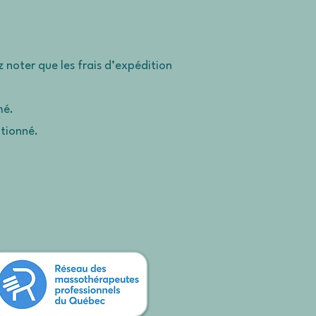
z noter que les frais d’expédition
mé.
ptionné.